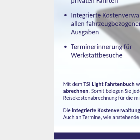
privaten Fahrten
Integrierte Kostenverwa
allen fahrzeugbezogene
Ausgaben
Terminerinnerung für
Werkstattbesuche
Mit dem
TSI Light Fahrtenbuch
wi
abrechnen
. Somit belegen Sie je
Reisekostenabrechnung für die mi
Die
integrierte Kostenverwaltu
Auch an Termine, wie anstehende 