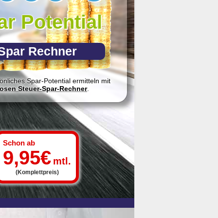
r Potential
Spar Rechner
sönliches Spar-Potential ermitteln mit
losen Steuer-Spar-Rechner
.
Schon ab
9,95€
mtl.
(Komplettpreis)