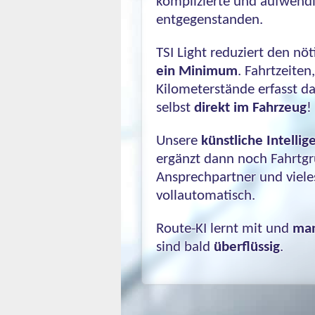
komplizierte und aufwendi
entgegenstanden.
TSI Light reduziert den nö
ein Minimum
. Fahrtzeiten
Kilometerstände erfasst d
selbst
direkt im Fahrzeug
!
Unsere
künstliche Intelli
ergänzt dann noch Fahrtgr
Ansprechpartner und viele
vollautomatisch.
Route-KI lernt mit und
man
sind bald
überflüssig
.