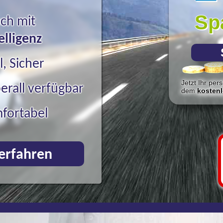
Spa
ch mit
elligenz
l, Sicher
Jetzt Ihr per
erall verfügbar
dem
kosten
fortabel
erfahren