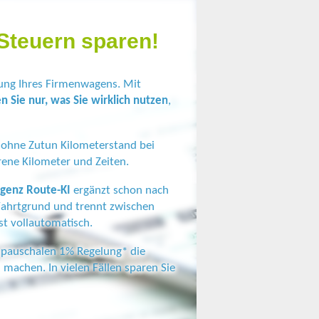
Steuern sparen!
ung Ihres Firmenwagens. Mit
n Sie nur, was Sie wirklich nutzen
,
 ohne Zutun Kilometerstand bei
ene Kilometer und Zeiten.
ligenz Route-KI
ergänzt schon nach
Fahrtgrund und trennt zwischen
st vollautomatisch.
r pauschalen 1% Regelung* die
 machen. In vielen Fällen sparen Sie