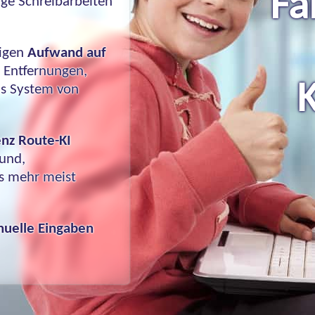
Fa
ge Schreibarbeiten
tigen
Aufwand auf
, Entfernungen,
K
as System von
genz
Route-KI
und,
s mehr meist
uelle Eingaben