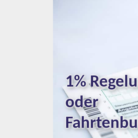
1% Regel
oder
Fahrtenb