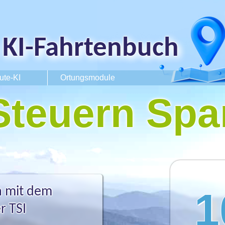
KI-Fahrtenbuch
ute-KI
Ortungsmodule
Steuern Spa
n mit dem
1
r TSI