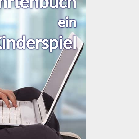
hrtenbuch
ein
inderspiel