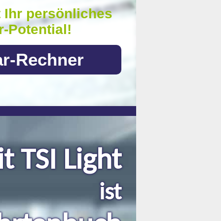
t Ihr persönliches
-Potential!
ar-Rechner
t TSI Light
ist