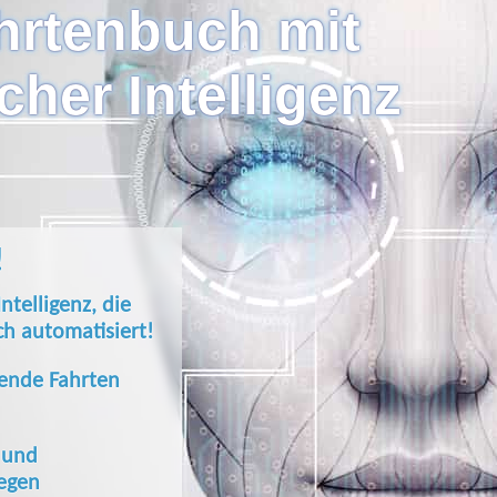
hrtenbuch mit
cher Intelligenz
!
Intelligenz, die
ch automatisiert!
ende Fahrten
 und
legen