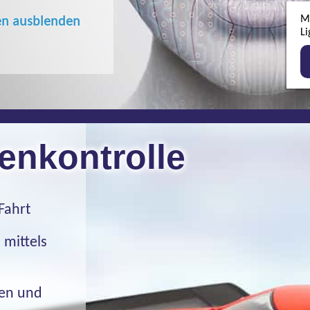
M
en ausblenden
Li
enkontrolle
Fahrt
 mittels
hen und