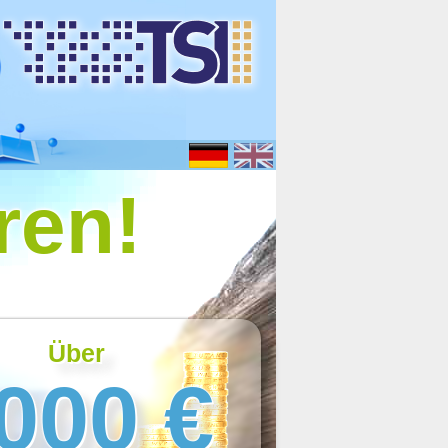
ren!
Über
000 €